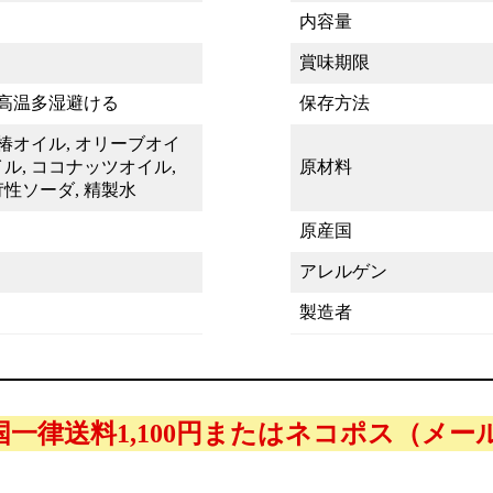
内容量
賞味期限
高温多湿避ける
保存方法
, 椿オイル, オリーブオイ
イル, ココナッツオイル,
原材料
苛性ソーダ, 精製水
原産国
アレルゲン
製造者
一律送料1,100円またはネコポス（メール