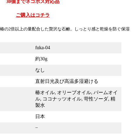
30個までネコポス対応品
ご購入はコチラ
椿の2倍以上の量配合した贅沢な石鹸。しっとり感と乾燥を防ぐ保湿
fuka-04
約30g
なし
直射日光及び高温多湿避ける
椿オイル, オリーブオイル, パームオイ
ル, ココナッツオイル, 苛性ソーダ, 精
製水
日本
−