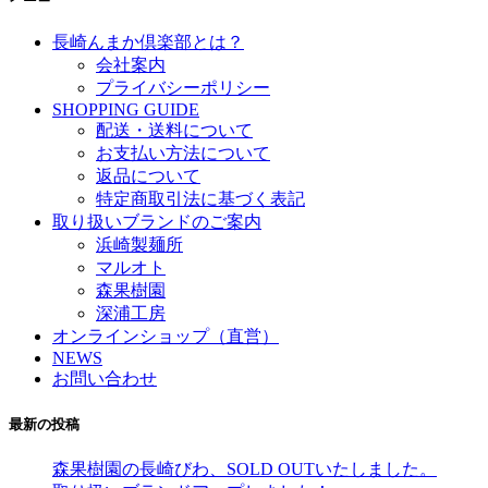
長崎んまか倶楽部とは？
会社案内
プライバシーポリシー
SHOPPING GUIDE
配送・送料について
お支払い方法について
返品について
特定商取引法に基づく表記
取り扱いブランドのご案内
浜崎製麺所
マルオト
森果樹園
深浦工房
オンラインショップ（直営）
NEWS
お問い合わせ
最新の投稿
森果樹園の長崎びわ、SOLD OUTいたしました。