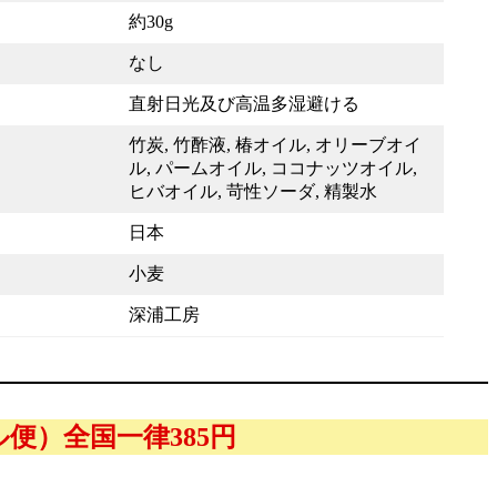
約30g
なし
直射日光及び高温多湿避ける
竹炭, 竹酢液, 椿オイル, オリーブオイ
ル, パームオイル, ココナッツオイル,
ヒバオイル, 苛性ソーダ, 精製水
日本
小麦
深浦工房
便）全国一律385円