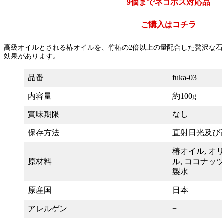
9個までネコポス対応品
ご購入はコチラ
高級オイルとされる椿オイルを、竹椿の2倍以上の量配合した贅沢な
効果があります。
品番
fuka-03
内容量
約100g
賞味期限
なし
保存方法
直射日光及び
椿オイル, オ
原材料
ル, ココナッ
製水
原産国
日本
アレルゲン
−