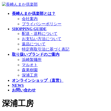
コ
ナ
ン
ビ
長崎んまか倶楽部とは？
テ
ゲ
会社案内
ン
ー
プライバシーポリシー
ツ
シ
SHOPPING GUIDE
へ
ョ
配送・送料について
ス
ン
お支払い方法について
キ
に
返品について
ッ
移
特定商取引法に基づく表記
プ
動
取り扱いブランドのご案内
浜崎製麺所
マルオト
森果樹園
深浦工房
オンラインショップ（直営）
NEWS
お問い合わせ
深浦工房