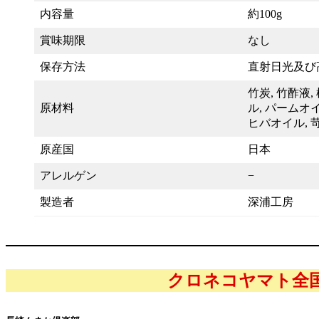
内容量
約100g
賞味期限
なし
保存方法
直射日光及び
竹炭, 竹酢液
原材料
ル, パームオ
ヒバオイル, 
原産国
日本
アレルゲン
−
製造者
深浦工房
クロネコヤマト全国