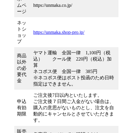
ムペ
https://unmaka.co.jp/
ージ
ネッ
トシ
https://unmaka.shop-pro.jp/
ョッ
プ
ヤマト運輸 全国一律 1,100円（税
商品
込） クール便 220円（税込）加
以外
算
の必
ネコポス便 全国一律 385円
要代
※ネコポス便はポスト投函のため日時
金
指定はできません。
ご注文後7日以内といたします。
申込
ご注文後７日間ご入金がない場合は、
有効
購入の意思がないものとし、注文を自
期限
動的にキャンセルとさせていただきま
す。
販売