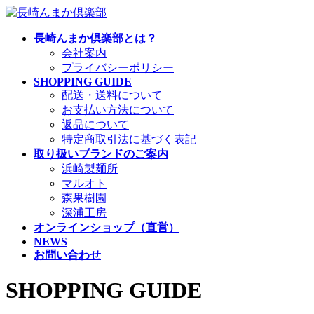
コ
ナ
ン
ビ
長崎んまか倶楽部とは？
テ
ゲ
会社案内
ン
ー
プライバシーポリシー
ツ
シ
SHOPPING GUIDE
へ
ョ
配送・送料について
ス
ン
お支払い方法について
キ
に
返品について
ッ
移
特定商取引法に基づく表記
プ
動
取り扱いブランドのご案内
浜崎製麺所
マルオト
森果樹園
深浦工房
オンラインショップ（直営）
NEWS
お問い合わせ
SHOPPING GUIDE