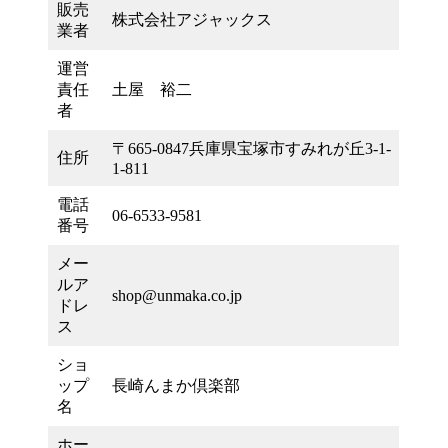
販売
株式会社アジャックス
業者
運営
責任
土屋 裕二
者
〒665-0847兵庫県宝塚市すみれが丘3-1-
住所
1-811
電話
06-6533-9581
番号
メー
ルア
shop@unmaka.co.jp
ドレ
ス
ショ
ップ
長崎んまか倶楽部
名
ホー